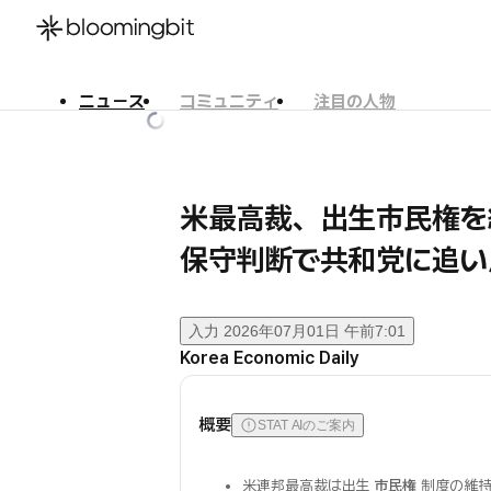
ニュース
コミュニティ
注目の人物
한국어
English
日本語
米最高裁、出生市民権
保守判断で共和党に追い
入力
2026年07月01日 午前7:01
Korea Economic Daily
概要
STAT AIのご案内
米連邦最高裁は出生
市民権
制度の維持