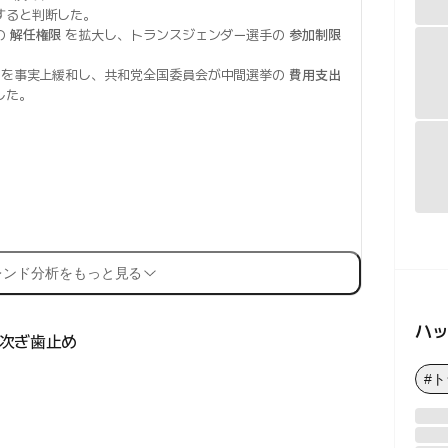
すると判断した。
の
解任権限
を拡大し、トランスジェンダー選手の
参加制限
。
を事実上緩和し、共和党全国委員会が中間選挙の
費用支出
した。
レンド分析をもっと見る
ハ
次ぎ歯止め
#