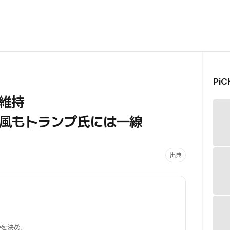
Pi
を維持
風もトランプ氏には一線
出典
を決め、