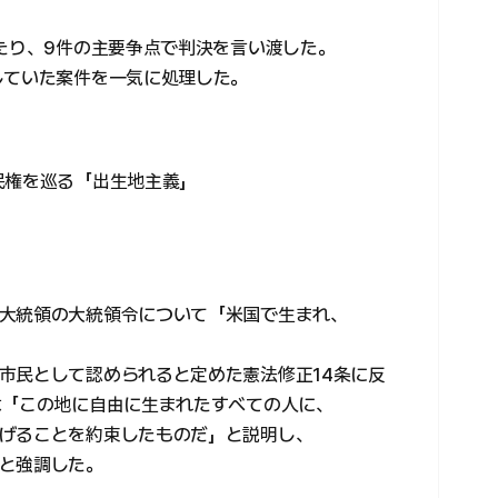
わたり、9件の主要争点で判決を言い渡した。
していた案件を一気に処理した。
民権を巡る「出生地主義」
大統領の大統領令について「米国で生まれ、
市民として認められると定めた憲法修正14条に反
は「この地に自由に生まれたすべての人に、
げることを約束したものだ」と説明し、
と強調した。