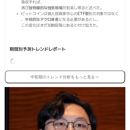
吸収すれば、
再び
放物線的な強気相場
が到来し得ると述べた。
ビットコインは個人投資家中心の
ETF取引
の対象ではなく
、
中核的なマクロ資産
になる必要があるとし、
この変化はまだ初期段階にあると付け加えた。
期間別予測トレンドレポート
中長期のトレンド分析をもっと見る