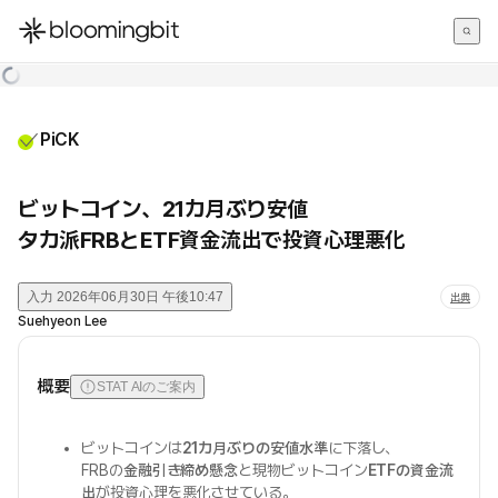
한국어
English
日本語
PiCK
ビットコイン、21カ月ぶり安値
タカ派FRBとETF資金流出で投資心理悪化
入力
2026年06月30日 午後10:47
出典
Suehyeon Lee
概要
STAT AIのご案内
ビットコインは
21カ月ぶりの安値水準
に下落し、
FRBの
金融引き締め懸念
と現物ビットコイン
ETFの資金流
出
が投資心理を悪化させている。