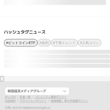
ハッシュタグニュース
#ビットコインETF
#金利
#下落トレンド
#人気コイン
韓国経済メディアグループ
おしらせ
記者一覧
コミュニティ運営ポリシー
利用規約
プライバシーポリシー
倫理規範・青少年保護ポリシー
お問い合わせ
help@bloomingbit.io