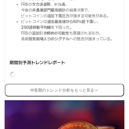
FRBの
タカ派姿勢
、
ドル高
、
今後の
非農業部門雇用統計
の結果次第で、
ビットコインの
追加下落圧力
が強まる可能性がある。
ビットコインは
過去最高値から50％超下落
し、
200週移動平均線
を下回った。
FRBの
追加引き締めの可能性
も意識されるなか、
長期
弱気相場入りのシグナル
への懸念が強まっている。
期間別予測トレンドレポート
中長期のトレンド分析をもっと見る