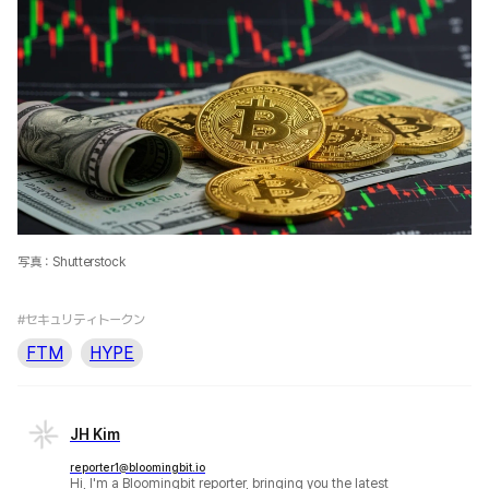
写真：Shutterstock
#セキュリティトークン
FTM
HYPE
JH Kim
reporter1@bloomingbit.io
Hi, I'm a Bloomingbit reporter, bringing you the latest