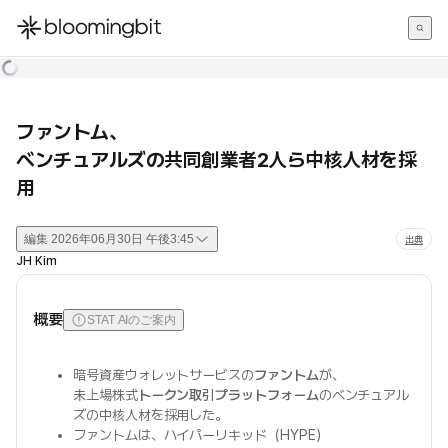
한국어
English
日本語
ファントム、
ベンチュアルズの共同創業者2人ら中核人材を採
用
編集
2026年06月30日 午後3:45
出典
JH Kim
概要
STAT AIのご案内
暗号資産ウォレットサービスの
ファントム
が、
未上場株式
トークン取引プラットフォーム
のベンチュアル
ズの中核人材を採用した。
ファントムは、ハイパーリキッド（HYPE）