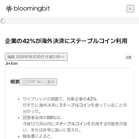
한국어
English
日本語
企業の42%が海外決済にステーブルコイン利用
編集
2026年06月30日 午後3:49
出典
JH Kim
概要
STAT AIのご案内
サイブリッドの調査で、対象企業の
42%
がすでに海外決済に
ステーブルコイン
を使っていることが
分かった。
回答者全体の
88%
は、
今後12カ月以内に
ステーブルコイン
を利用する可能性が高
い、または非常に高いと答えた。
報告書によると、