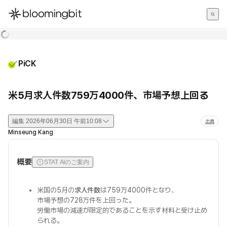
한국어
English
日本語
PiCK
米5月求人件数759万4000件、市場予想上回る
編集
2026年06月30日 午前10:08
出典
Minseung Kang
概要
STAT AIのご案内
米国の5月の
求人件数
は759万4000件となり、
市場予想の728万件を上回った。
労働市場の減速が限定的であることを示す材料と受け止め
られる。