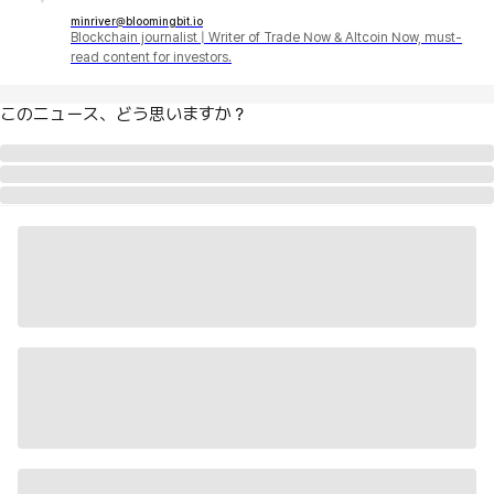
minriver@bloomingbit.io
Blockchain journalist | Writer of Trade Now & Altcoin Now, must-
read content for investors.
このニュース、どう思いますか？