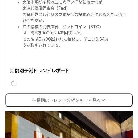
労働市場が予想以上に底堅い推移を続ければ、
米連邦準備理事会（
Fed
）
の
金利見通し
と
リスク資産への投資心理
に影響を与える可
能性がある。
この指標の発表直後、
ビットコイン（BTC）
は一時5万9000ドルを回復した。
その後は5万9022ドルで推移し、前日比0.54%
安で取引されている。
期間別予測トレンドレポート
中長期のトレンド分析をもっと見る