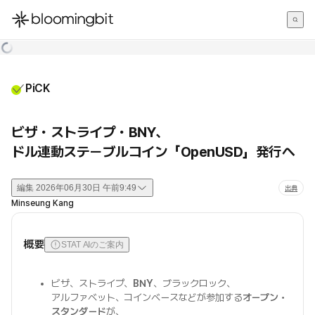
한국어
English
日本語
PiCK
ビザ・ストライプ・BNY、
ドル連動ステーブルコイン「OpenUSD」発行へ
編集
2026年06月30日 午前9:49
出典
Minseung Kang
概要
STAT AIのご案内
ビザ、ストライプ、
BNY
、ブラックロック、
アルファベット、コインベースなどが参加する
オープン・
スタンダード
が、