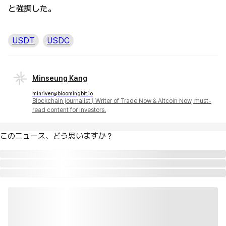
と強調した。
USDT
USDC
Minseung Kang
minriver@bloomingbit.io
Blockchain journalist | Writer of Trade Now & Altcoin Now, must-
read content for investors.
このニュース、どう思いますか？