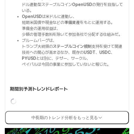
ドル連動型ステーブルコイン
OpenUSD
の発行を目指して
いる。
OpenUSD
は米ドルに連動し、
短期米国債や現金などの
準備資産
をもとに運用する。
準備金の運用収益は、
少額の管理手数料を除いて参加各社で分配する仕組みだ。
ブルームバーグは、
トランプ大統領の
ステーブルコイン規制
支持を受けて関連
技術への関心が高まるなか、既存の
USDT
、
USDC
、
PYUSD
とは別に、テザー、サークル、
ペイパルは今回の事業に参加していないと報じた。
期間別予測トレンドレポート
中長期のトレンド分析をもっと見る