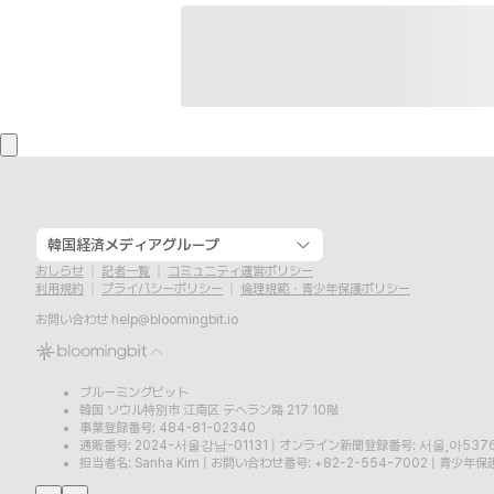
韓国経済メディアグループ
おしらせ
記者一覧
コミュニティ運営ポリシー
利用規約
プライバシーポリシー
倫理規範・青少年保護ポリシー
お問い合わせ
help@bloomingbit.io
ブルーミングビット
韓国 ソウル特別市 江南区 テヘラン路 217 10階
事業登録番号: 484-81-02340
通販番号: 2024-서울강남-01131
|
オンライン新聞登録番号: 서울,아537
担当者名: Sanha Kim
|
お問い合わせ番号: +82-2-554-7002
|
青少年保護