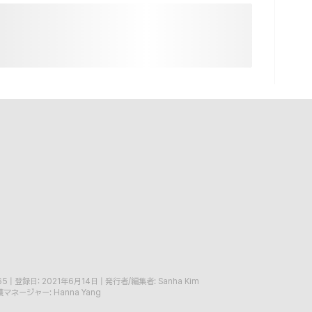
65
|
登録日: 2021年6月14日
|
発行者/編集者: Sanha Kim
マネージャー: Hanna Yang