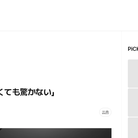
Pi
くても驚かない」
出典