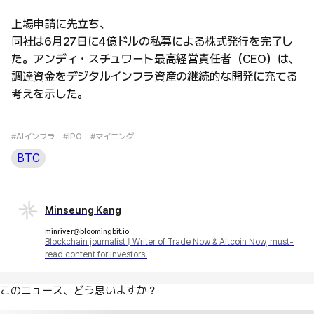
上場申請に先立ち、
同社は6月27日に4億ドルの私募による株式発行を完了し
た。アンディ・スチュワート最高経営責任者（CEO）は、
調達資金をデジタルインフラ資産の継続的な開発に充てる
考えを示した。
#AIインフラ
#IPO
#マイニング
BTC
Minseung Kang
minriver@bloomingbit.io
Blockchain journalist | Writer of Trade Now & Altcoin Now, must-
read content for investors.
このニュース、どう思いますか？