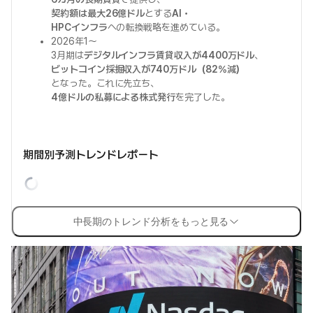
契約額は最大26億ドル
とする
AI・
HPCインフラ
への転換戦略を進めている。
2026年1〜
3月期は
デジタルインフラ賃貸収入が4400万ドル
、
ビットコイン採掘収入が740万ドル（82%減）
となった。これに先立ち、
4億ドルの私募による株式発行
を完了した。
期間別予測トレンドレポート
中長期のトレンド分析をもっと見る