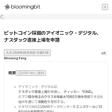
한국어
English
日本語
ビットコイン採掘のアイオニック・デジタル、
ナスダック直接上場を申請
入力
2026年06月30日 午前5:39
出典
Minseung Kang
概要
STAT AIのご案内
アイオニック・デジタルは、
ナスダック直接上場
を申請し、
ティッカー「IOND」
の下で
既存株主のクラスA株最大1080万株を売却
できる仕
組みを通じて
流動性
を提供する。
テキサス州の234MWデータセンターを
エンスケール
に
12
6カ月の長期賃貸
で提供し、