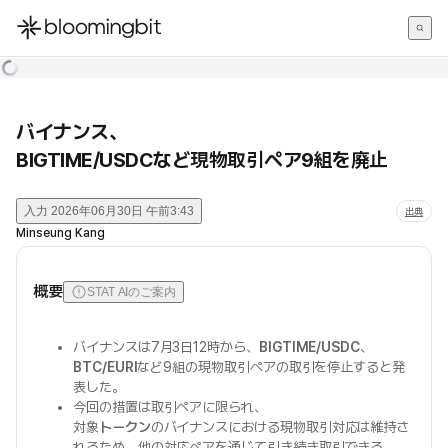
한국어
English
日本語
バイナンス、
BIGTIME/USDCなど現物取引ペア9組を廃止
入力
2026年06月30日 午前3:43
出典
Minseung Kang
概要
STAT AIのご案内
バイナンスは7月3日12時から、
BIGTIME/USDC
、
BTC/EURI
など9組の現物取引ペアの取引を停止すると発
表した。
今回の措置は取引ペアに限られ、
対象
トークン
のバイナンスにおける現物取引対応は維持さ
れるため、他の対応ペアを通じて引き続き取引できる。