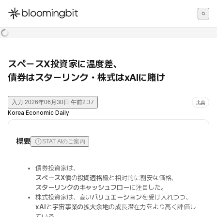
한국어
English
日本語
スペースX投資家に温度差、
債券はスターリンク・株式はxAIに賭け
入力
2026年06月30日 午前2:37
出典
Korea Economic Daily
概要
STAT AIのご案内
債券投資家は、
スペースX債
の
投資適格級
と相対的に割安な価格、
スターリンクのキャッシュフロー
に注目した。
株式投資家は、高い
バリュエーション
を受け入れつつ、
xAI
と
宇宙事業の拡大余地
の成長潜在力をより高く評価し
ている。