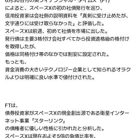
6月30日付の英フィナンシャル・タイムズ（FT）
によると、スペースXの初の社債発行を巡り、
信用投資家は会社側の説明資料を「真剣に受け止めたが、
文字通りには受け取らなかった」と評価した。
スペースXは前週、初めて社債を市場に出した。
発行債は主要3格付け会社すべてから投資適格級の格付け
を取得したが、
価格は同格付け帯のなかでは割安に設定された。
もっとも、
資金消費の大きいテクノロジー企業として知られるオラク
ルよりは明確に良い水準で値付けされた。
FTは、
債券投資家がスペースXの現金創出源である衛星インター
ネット事業「スターリンク」
の債権者に優しい性格に引かれたと分析した。
スペースXは現在およそ5倍の負債比率を、