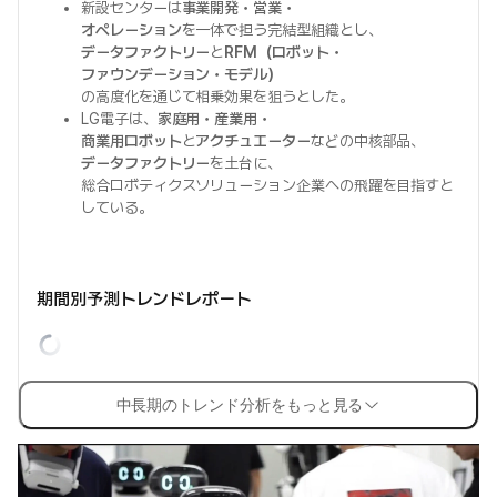
新設センターは
事業開発・営業・
オペレーション
を一体で担う完結型組織とし、
データファクトリー
と
RFM（ロボット・
ファウンデーション・モデル）
の高度化を通じて相乗効果を狙うとした。
LG電子は、
家庭用・産業用・
商業用ロボット
と
アクチュエーター
などの中核部品、
データファクトリー
を土台に、
総合ロボティクスソリューション企業への飛躍を目指すと
している。
期間別予測トレンドレポート
中長期のトレンド分析をもっと見る