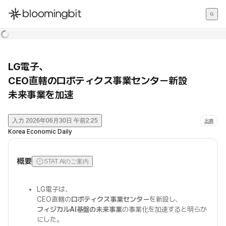
한국어
English
日本語
LG電子、
CEO直轄のロボティクス事業センター新設
未来事業を加速
入力
2026年06月30日 午前2:25
出典
Korea Economic Daily
概要
STAT AIのご案内
LG電子は、
CEO直轄の
ロボティクス事業センター
を新設し、
フィジカルAI基盤の未来事業
の事業化を加速すると明らか
にした。