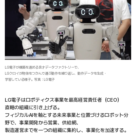
LG電子が構築を進める良才データファクトリーで、
LGクロイが物体をつかんで運ぶ動作を繰り返し、動作データを生成・
学習している様子。写真：LG電子
LG電子はロボティクス事業を最高経営責任者（CEO）
直轄の組織に引き上げる。
フィジカルAIを軸とする未来事業と位置づけるロボット分
野で、事業開発から営業、供給網、
製造運営までを一つの組織に集約し、事業化を加速する。