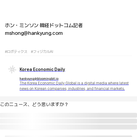
ホン・ミンソン 韓経ドットコム記者
mshong@hankyung.com
#ロボティクス
#フィジカルAI
Korea Economic Daily
hankyung@bloomingbit.io
The Korea Economic Daily Global is a digital media where latest
news on Korean companies, industries, and financial markets.
このニュース、どう思いますか？