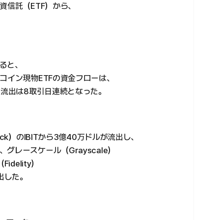
資信託（ETF）から、
。
ると、
コイン現物ETFの資金フローは、
純流出は8取引日連続となった。
ck）のIBITから3億40万ドルが流出し、
レースケール（Grayscale）
delity）
出した。