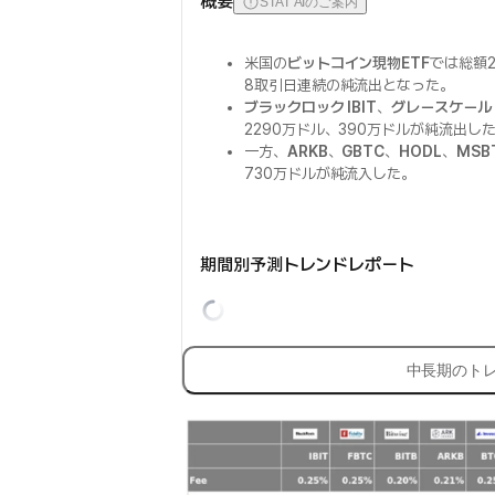
概要
STAT AIのご案内
米国の
ビットコイン現物ETF
では総額2
8取引日連続の純流出となった。
ブラックロック IBIT
、
グレースケール 
2290万ドル、390万ドルが純流出し
一方、
ARKB
、
GBTC
、
HODL
、
MSB
730万ドルが純流入した。
期間別予測トレンドレポート
中長期のト