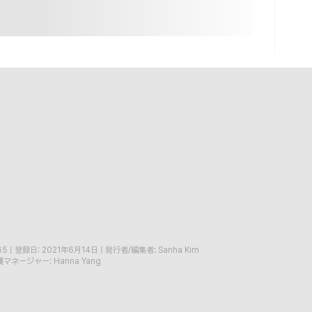
65
|
登録日: 2021年6月14日
|
発行者/編集者: Sanha Kim
マネージャー: Hanna Yang