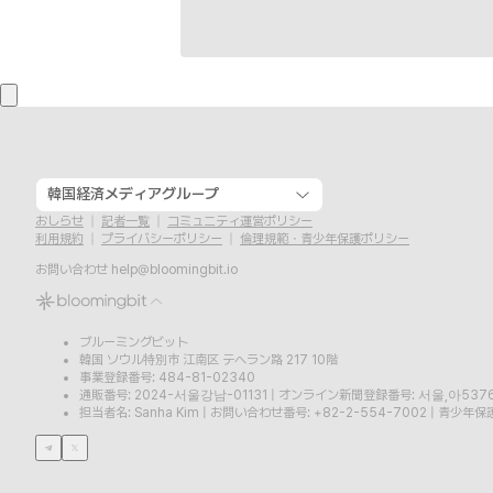
韓国経済メディアグループ
おしらせ
記者一覧
コミュニティ運営ポリシー
利用規約
プライバシーポリシー
倫理規範・青少年保護ポリシー
お問い合わせ
help@bloomingbit.io
ブルーミングビット
韓国 ソウル特別市 江南区 テヘラン路 217 10階
事業登録番号: 484-81-02340
通販番号: 2024-서울강남-01131
|
オンライン新聞登録番号: 서울,아537
担当者名: Sanha Kim
|
お問い合わせ番号: +82-2-554-7002
|
青少年保護