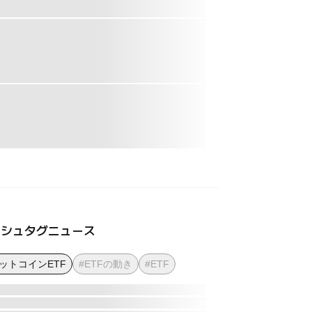
ッシュタグニュース
ットコインETF
#ETFの動き
#ETF