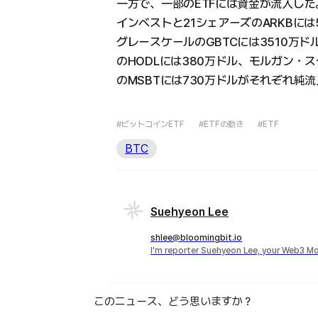
一方で、一部のETFには資金が流入し
インベストと21シェアーズのARKBには
グレースケールのGBTCには3510万ド
のHODLには380万ドル、モルガン・スタン
のMSBTには730万ドルがそれぞれ純
#ビットコインETF
#ETFの動き
#ETF
BTC
Suehyeon Lee
shlee@bloomingbit.io
I'm reporter Suehyeon Lee, your Web3 Mo
このニュース、どう思いますか？