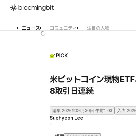
ニュース
コミュニティ
注目の人物
한국어
English
日本語
PiCK
米ビットコイン現物ETF
8取引日連続
編集
2026年06月30日 午前1:03
入力
202
Suehyeon Lee