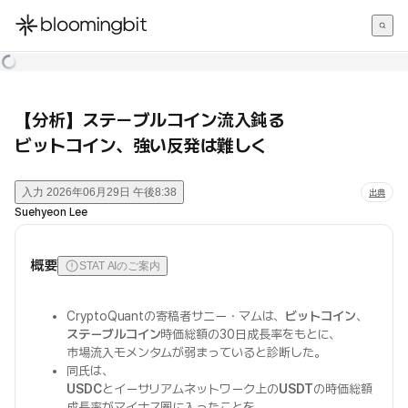
한국어
English
日本語
【分析】ステーブルコイン流入鈍る
ビットコイン、強い反発は難しく
入力
2026年06月29日 午後8:38
出典
Suehyeon Lee
概要
STAT AIのご案内
CryptoQuantの寄稿者サニー・マムは、
ビットコイン
、
ステーブルコイン
時価総額の30日成長率をもとに、
市場流入モメンタムが弱まっていると診断した。
同氏は、
USDC
とイーサリアムネットワーク上の
USDT
の時価総額
成長率がマイナス圏に入ったことを、