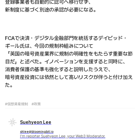
登録事業者も自動的に認可へ移行せず、
新制度に基づく別途の承認が必要になる。
FCAで決済・デジタル金融部門を統括するデイビッド・
ギール氏は、今回の規制枠組みについて
「英国の暗号資産業界に規制の明確性をもたらす重要な節
目だ」と述べた。イノベーションを支援すると同時に、
消費者保護の基準も強化すると説明したうえで、
暗号資産投資には依然として高いリスクが伴うと付け加え
た。
#仮想資産規制
#政策
Suehyeon Lee
shlee@bloomingbit.io
I'm reporter Suehyeon Lee, your Web3 Moderator.