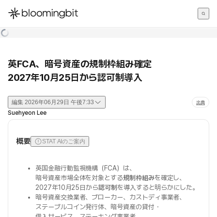
한국어
English
日本語
英FCA、暗号資産の規制枠組み確定
2027年10月25日から認可制導入
編集
2026年06月29日 午後7:33
出典
Suehyeon Lee
概要
STAT AIのご案内
英国金融行動監視機構（FCA）は、
暗号資産市場全体を対象とする
規制枠組み
を確定し、
2027年10月25日から
認可制
を導入すると明らかにした。
暗号資産交換業者、ブローカー、カストディ事業者、
ステーブルコイン発行体、暗号資産の貸付・
借入サービス、ステーキング事業者、