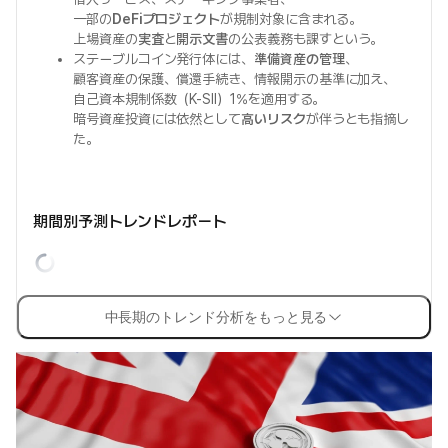
一部の
DeFiプロジェクト
が規制対象に含まれる。
上場資産の
実査
と
開示文書
の公表義務も課すという。
ステーブルコイン発行体には、
準備資産の管理
、
顧客資産の保護、償還手続き、情報開示の基準に加え、
自己資本規制係数（K-SII）1%を適用する。
暗号資産投資には依然として
高いリスク
が伴うとも指摘し
た。
期間別予測トレンドレポート
中長期のトレンド分析をもっと見る