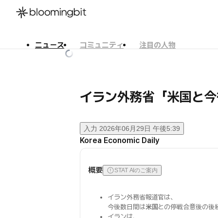
ニュース
コミュニティ
注目の人物
한국어
English
日本語
イラン外務省「米国と今
入力
2026年06月29日 午後5:39
Korea Economic Daily
概要
STAT AIのご案内
イラン外務省報道官は、
今後数日間は
米国
との停戦合意後の後
イランは、