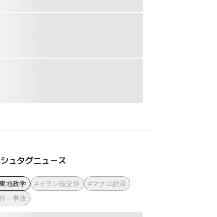
ッシュタグニュース
中東地政学
#イラン核交渉
#マクロ経済
事件・事故