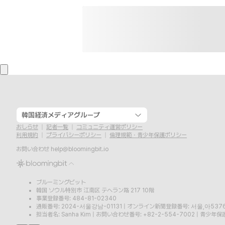
韓国経済メディアグループ
おしらせ
記者一覧
コミュニティ運営ポリシー
利用規約
プライバシーポリシー
倫理規範・青少年保護ポリシー
お問い合わせ
help@bloomingbit.io
ブルーミングビット
韓国 ソウル特別市 江南区 テヘラン路 217 10階
事業登録番号: 484-81-02340
通販番号: 2024-서울강남-01131
|
オンライン新聞登録番号: 서울,아537
担当者名: Sanha Kim
|
お問い合わせ番号: +82-2-554-7002
|
青少年保護