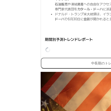
石油販売
や凍結
資産
への自由なアクセ
専門家代表団を
カタール・ドーハ
に派
ドナルド・トランプ米大統領は、イラ
ドーハ
で6月30日に
会談
が開かれると
期間別予測トレンドレポート
中長期のト