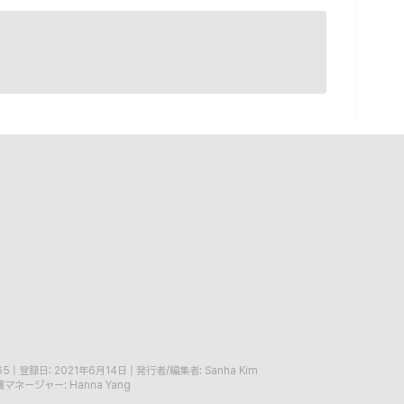
65
|
登録日: 2021年6月14日
|
発行者/編集者: Sanha Kim
マネージャー: Hanna Yang