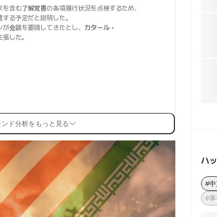
スを含む
了解覚書
の条項履行状況を点検するため、
遣する予定だと説明した。
ンが
会談
を要請してきたとし、
カタール・
主張した。
レンド分析をもっと見る
ハ
#
#