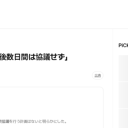
Pi
後数日間は協議せず」
出典
続
協議
を行う計画はないと明らかにした。