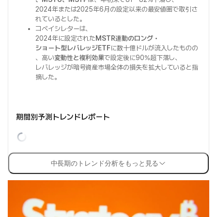
2024年または2025年6月の設定以来の最安値圏で取引さ
れているとした。
コベイシレターは、
2024年に設定された
MSTR連動のロング・
ショート型レバレッジETF
に数十億ドルが流入したものの
、高い
変動性と複利効果
で設定後に90%超下落し、
レバレッジが暗号資産市場全体の損失を拡大していると指
摘した。
期間別予測トレンドレポート
中長期のトレンド分析をもっと見る