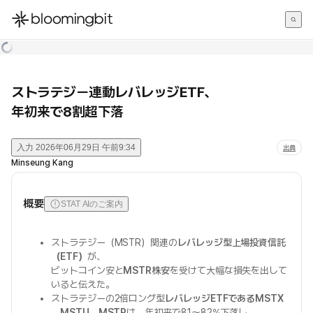
한국어
English
日本語
ストラテジー連動レバレッジETF、
年初来で8割超下落
入力
2026年06月29日 午前9:34
出典
Minseung Kang
概要
STAT AIのご案内
ストラテジー（MSTR）関連の
レバレッジ型上場投資信託
（ETF）
が、
ビットコイン安と
MSTR株安
を受けて大幅な損失を出して
いると伝えた。
ストラテジーの2倍ロング型
レバレッジETFであるMSTX
、MSTU、MSTP
は、年初来で81〜82%下落し、