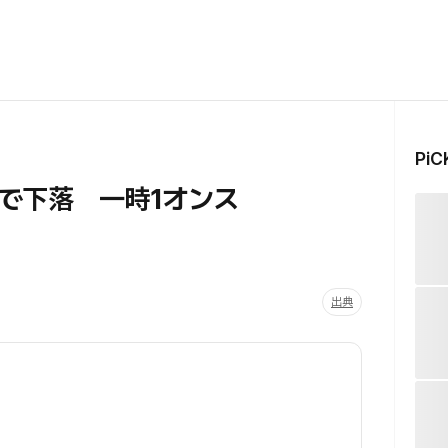
Pi
で下落 一時1オンス
出典