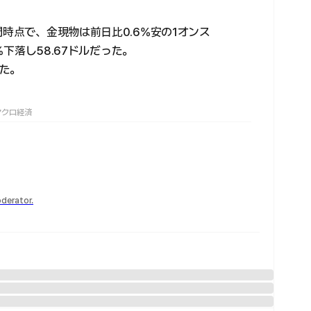
間時点で、金現物は前日比0.6%安の1オンス
%下落し58.67ドルだった。
た。
マクロ経済
derator.