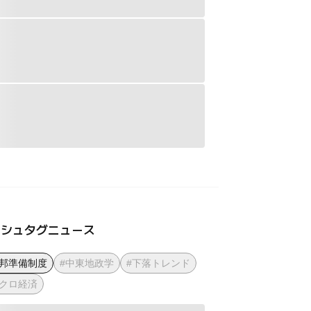
ッシュタグニュース
連邦準備制度
#中東地政学
#下落トレンド
マクロ経済