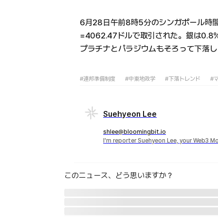
6月28日午前8時5分のシンガポール時
=4062.47ドルで取引された。銀は0.8
プラチナとパラジウムもそろって下落し
#連邦準備制度
#中東地政学
#下落トレンド
#
Suehyeon Lee
shlee@bloomingbit.io
I'm reporter Suehyeon Lee, your Web3 Mo
このニュース、どう思いますか？