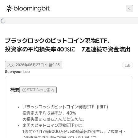
한국어
English
日本語
ブラックロックのビットコイン現物ETF、
投資家の平均損失率40%に 7週連続で資金流出
入力
2026年06月27日 午後9:35
出典
Suehyeon Lee
概要
STAT AIのご案内
ブラックロックの
ビットコイン現物ETF（IBIT）
投資家の平均収益率が、
40%
の損失
圏まで落ち込んだと伝えた。
米国の
ビットコイン現物ETF
では、
1週間で計
17億9000万ドルの純流出
が発生し、7営業日・
7週連続の資金流出が続いていると報じた。