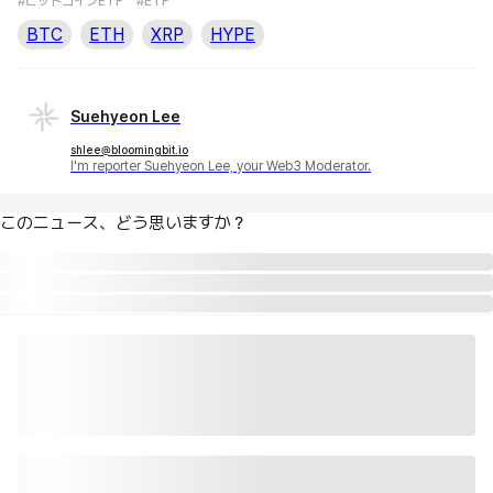
#ビットコインETF
#ETF
BTC
ETH
XRP
HYPE
Suehyeon Lee
shlee@bloomingbit.io
I'm reporter Suehyeon Lee, your Web3 Moderator.
このニュース、どう思いますか？