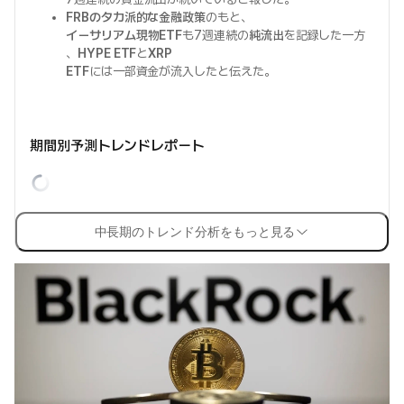
FRBのタカ派的な金融政策
のもと、
イーサリアム現物ETF
も7週連続の
純流出
を記録した一方
、
HYPE ETF
と
XRP
ETF
には一部資金が流入したと伝えた。
期間別予測トレンドレポート
中長期のトレンド分析をもっと見る