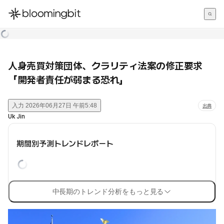
한국어
English
日本語
人身売買対策団体、クラリティ法案の修正要求
「開発者責任が弱まる恐れ」
入力
2026年06月27日 午前5:48
出典
Uk Jin
期間別予測トレンドレポート
中長期のトレンド分析をもっと見る