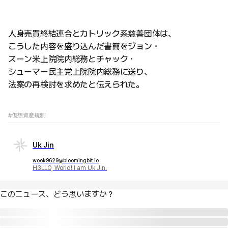
人身売買終結連合とカトリック系慈善団体は、
こうした内容を盛り込んだ書簡をジョン・
スーン米上院院内総務とチャック・
シューマー民主党上院院内総務に送り、
法案の再検討を求めたと伝えられた。
#仮想資産規制
Uk Jin
wook9629@bloomingbit.io
H3LLO, World! I am Uk Jin.
このニュース、どう思いますか？