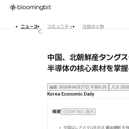
ニュース
コミュニティ
注目の人物
한국어
English
日本語
中国、北朝鮮産タングス
半導体の核心素材を掌握
編集
2026年06月27日 午前6:25
入力
202
Korea Economic Daily
概要
STAT AIのご案内
中国はレアメタルを巡る
輸出規制
を強