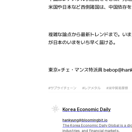
米国や日本など西側諸国は、中国依存を
複雑な論点から最新トレンドまで。いま
が日本のいまをいち早く届ける。
東京=チェ・マンス特派員 bebop@hanky
#サプライチェーン
#レアメタル
#米中貿易摩擦
Korea Economic Daily
hankyung@bloomingbit.io
The Korea Economic Daily Global is a d
industries, and financial markets.