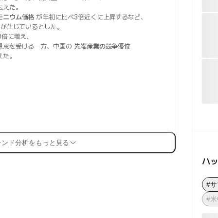
伝えた。
モニウム価格
が年初に比べ3倍近くに上昇するなど、
が生じているとした。
0倍に増え、
恩恵を受ける一方、中国の
先端産業の競争優位
えた。
レンド分析をもっと見る
ハ
#
#