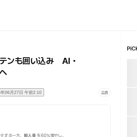
Pi
テンも囲い込み AI・
へ
6年06月27日 午前2:10
出典
化する一方、
輸入量
を60%増やし、