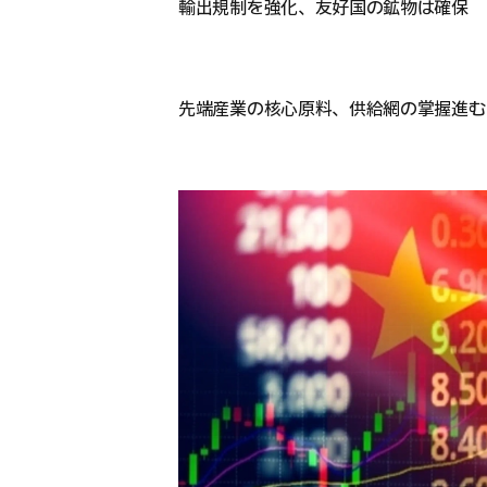
輸出規制を強化、友好国の鉱物は確保
先端産業の核心原料、供給網の掌握進む