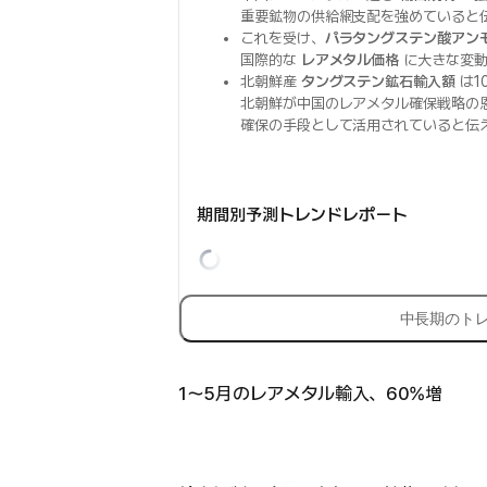
重要鉱物の供給網支配を強めていると
これを受け、
パラタングステン酸アン
国際的な
レアメタル価格
に大きな変動
北朝鮮産
タングステン鉱石輸入額
は1
北朝鮮が中国のレアメタル確保戦略の
確保の手段として活用されていると伝
期間別予測トレンドレポート
中長期のト
1〜5月のレアメタル輸入、60%増