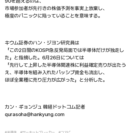
90を超えるのは、
市場参加者が先行きの株価予測を事実上放棄し、
極度のパニックに陥っていることを意味する。
キウム証券のハン・ジヨン研究員は
「この2日間のKOSPI急反発局面では半導体だけが独走し
た」と指摘した。6月26日については
「先行して上昇した半導体関連株に利益確定売りが出たう
え、半導体を組み入れたパッシブ資金も流出し、
ほぼ全業種に売り圧力が広がった」と分析した。
カン・ギョンジュ 韓経ドットコム記者
qurasoha@hankyung.com
#半導体
#サーキットブレーカー
#コスピ