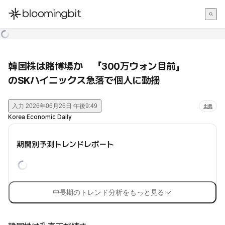
한국어
English
日本語
韓国株は賭博場か 「300万ウォン目前」
のSKハイニックス急落で個人に動揺
入力
2026年06月26日 午後9:49
出典
Korea Economic Daily
期間別予測トレンドレポート
中長期のトレンド分析をもっと見る