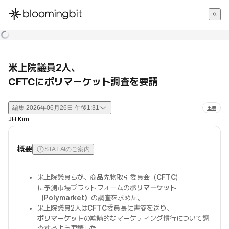
한국어
English
日本語
米上院議員2人、
CFTCにポリマーケット調査を要請
編集
2026年06月26日 午後1:31
出典
JH Kim
概要
STAT AIのご案内
米上院議員らが、商品先物取引委員会（
CFTC
）
に予測市場プラットフォームの
ポリマーケット
（Polymarket）
の調査を求めた。
米上院議員2人は
CFTC
委員長に書簡を送り、
ポリマーケット
の欺瞞的なマーケティング慣行について調
査するよう要請した。