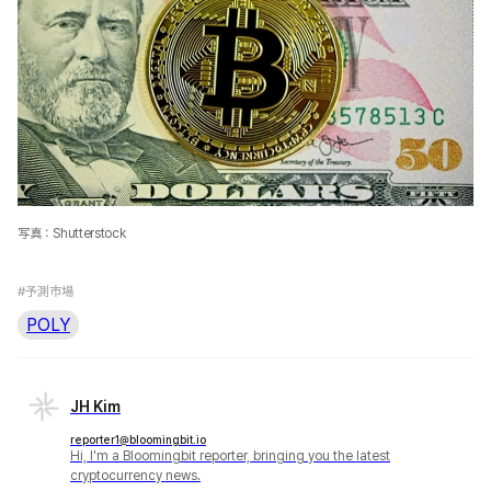
写真：Shutterstock
#予測市場
POLY
JH Kim
reporter1@bloomingbit.io
Hi, I'm a Bloomingbit reporter, bringing you the latest
cryptocurrency news.