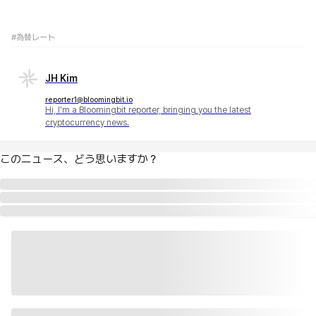
#為替レート
JH Kim
reporter1@bloomingbit.io
Hi, I'm a Bloomingbit reporter, bringing you the latest
cryptocurrency news.
このニュース、どう思いますか？