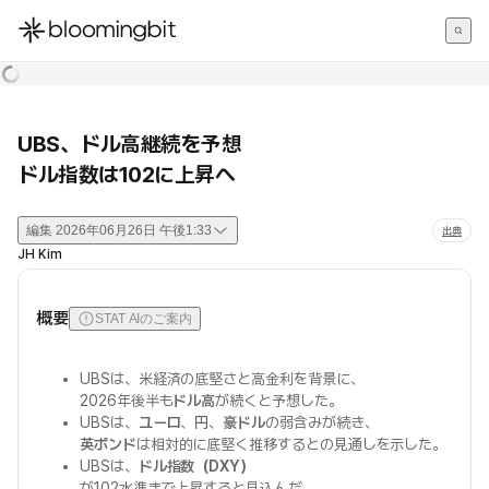
한국어
English
日本語
UBS、ドル高継続を予想
ドル指数は102に上昇へ
編集
2026年06月26日 午後1:33
出典
JH Kim
概要
STAT AIのご案内
UBSは、米経済の底堅さと高金利を背景に、
2026年後半も
ドル高
が続くと予想した。
UBSは、
ユーロ
、
円
、
豪ドル
の弱含みが続き、
英ポンド
は相対的に底堅く推移するとの見通しを示した。
UBSは、
ドル指数（DXY）
が102水準まで上昇すると見込んだ。