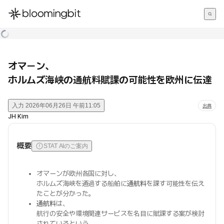
한국어
English
日本語
オマーン、
ホルムズ海峡の通航料賦課の可能性を欧州に伝達
入力
2026年06月26日 午前11:05
出典
JH Kim
概要
STAT AIのご案内
オマーンが欧州各国に対し、
ホルムズ海峡を通過する船舶に
通航料
を課す可能性を伝え
たことが分かった。
通航料
は、
航行の安全や環境関連サービスを名目に賦課する案が検討
されているという。