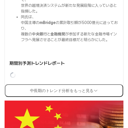
世界の越境決済システムが新たな発展段階に入っていると
指摘した。
同氏は、
中国主導の
mBridge
の累計取引額が5000億元に迫ってお
り、
複数の
中央銀行
と
金融機関
が参加する新たな金融市場イン
フラへ発展させることが最終目標だと明らかにした。
期間別予測トレンドレポート
中長期のトレンド分析をもっと見る