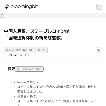
한국어
English
日本語
中国人民銀、ステーブルコインは
「国際通貨体制の新たな変数」
入力
2026年06月26日 午前7:57
出典
JOON HYOUNG LEE
概要
STAT AIのご案内
中国人民銀行は、
ステーブルコイン
と
デジタル資産
を国際通貨体制の
新たな
変数
と位置づけた。
穆長春所長は、
ステーブルコイン
と各種
デジタル資産
の急速な発展によっ
て、