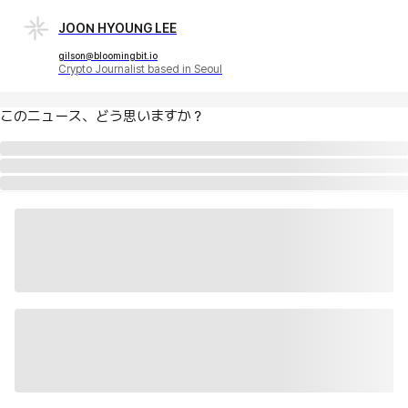
JOON HYOUNG LEE
gilson@bloomingbit.io
Crypto Journalist based in Seoul
このニュース、どう思いますか？