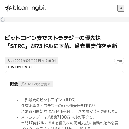
한국어
English
日本語
ビットコイン安でストラテジーの優先株
「STRC」が73ドルに下落、過去最安値を更新
入力
2026年06月26日 午前6:04
出典
JOON HYOUNG LEE
概要
STAT AIのご案内
世界最大の
ビットコイン（BTC）
保有企業ストラテジーの永久優先株
STRC
が、
通常取引開始前に73ドルを付け、過去最安値を更新した。
ストラテジーは約
8億7100万ドル
の現金で、
年間
17億ドル
に達する優先株の配当支払い義務を賄う必要
があり、配当余力は約6カ月分にとどまる。