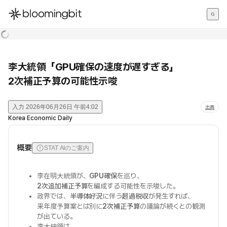
한국어
English
日本語
李大統領「GPU確保の速度が遅すぎる」
2次補正予算の可能性示唆
入力
2026年06月26日 午前4:02
出典
Korea Economic Daily
概要
STAT AIのご案内
李在明大統領が、
GPU確保
を巡り、
2次追加補正予算
を編成する可能性を示唆した。
政界では、
半導体好況
に伴う
超過税収
が発生すれば、
来年度予算案とは別に
2次補正予算
の議論が続くとの観測
が出ている。
李大統領は、