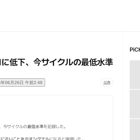
Pi
.1に低下、今サイクルの最低水準
6年06月26日 午前2:48
出典
し、今サイクルの
最低水準
を記録した。
底に近いことを示すシグナル
になると強調した。