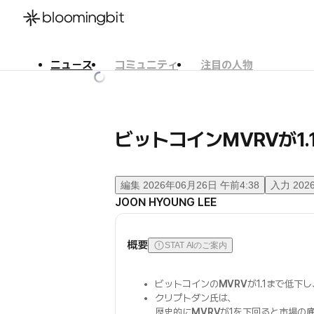
ニュース
コミュニティ
注目の人物
한국어
English
日本語
ビットコインMVRVが1
編集
2026年06月26日 午前4:38
入力
202
JOON HYOUNG LEE
概要
STAT AIのご案内
ビットコインの
MVRV
が1.1まで低下
クリプトダン氏は、
歴史的に
MVRV
が1を下回ると市場の