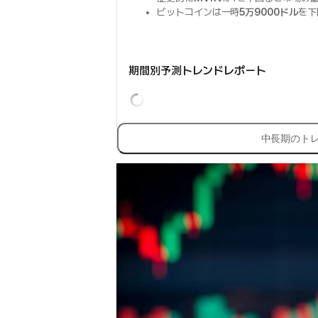
ビットコインは一時
5万9000ドル
を下
期間別予測トレンドレポート
中長期のト