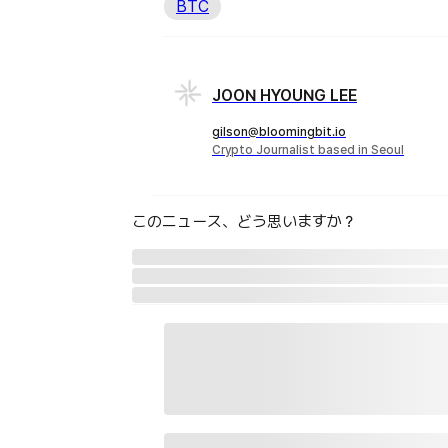
BTC
JOON HYOUNG LEE
gilson@bloomingbit.io
Crypto Journalist based in Seoul
このニュース、どう思いますか？