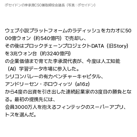
ポセイドンの李承潤CSO兼取締役会議長（写真：ポセイドン）
ウェブ小説プラットフォームのラディッシュをカカオに50
00億ウォン（約540億円）で売却し、
その後はブロックチェーンプロジェクトDATA（旧Story）
を3兆ウォン台（約3240億円）
の企業価値まで育てた李承潤代表が、今度は人工知能
（AI）学習データ市場に参入した。
シリコンバレーの有力ベンチャーキャピタル、
アンドリーセン・ホロウィッツ（a16z）
から4度の出資を引き出した連続起業家の3度目の勝負とな
る。最初の提携先には、
会員3000万人を抱えるフィンテックのスーパーアプリ、
トスを選んだ。