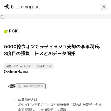
한국어
English
日本語
PiCK
5000億ウォンでラディッシュ売却の李承潤氏、
3度目の勝負 トスとAIデータ開拓
編集
2026年06月26日 午前3:02
Doohyun Hwang
概要
STAT AIのご案内
李承潤代表は、
ポセイドン
を通じて
トス
と利用者参加型の
AI学習データ
事
業で提携し、「参加型データ経済」