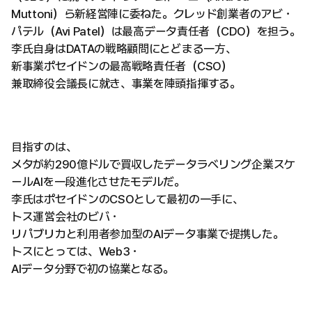
Muttoni）ら新経営陣に委ねた。クレッド創業者のアビ・
パテル（Avi Patel）は最高データ責任者（CDO）を担う。
李氏自身はDATAの戦略顧問にとどまる一方、
新事業ポセイドンの最高戦略責任者（CSO）
兼取締役会議長に就き、事業を陣頭指揮する。
目指すのは、
メタが約290億ドルで買収したデータラベリング企業スケ
ールAIを一段進化させたモデルだ。
李氏はポセイドンのCSOとして最初の一手に、
トス運営会社のビバ・
リパブリカと利用者参加型のAIデータ事業で提携した。
トスにとっては、Web3・
AIデータ分野で初の協業となる。