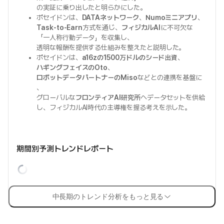
の実証に乗り出したと明らかにした。
ポセイドンは、
DATAネットワーク
、
Numoミニアプリ
、
Task-to-Earn
方式を通じ、
フィジカルAI
に不可欠な
「一人称行動データ」を収集し、
透明な報酬を提供する仕組みを整えたと説明した。
ポセイドンは、
a16zの1500万ドルのシード出資
、
ハギングフェイスのOto
、
ロボットデータパートナーのMiso
などとの連携を基盤に
、
グローバルな
フロンティアAI研究所
へデータセットを供給
し、フィジカルAI時代の主導権を握る考えを示した。
期間別予測トレンドレポート
中長期のトレンド分析をもっと見る