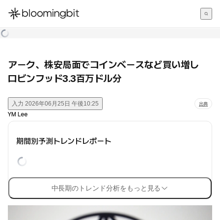
한국어
English
日本語
アーク、株安局面でコインベースなど買い増し
ロビンフッド3.3百万ドル分
入力
2026年06月25日 午後10:25
出典
YM Lee
期間別予測トレンドレポート
中長期のトレンド分析をもっと見る