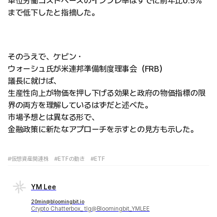
単位労働コストベースのインフレ率はすでに前年比0.5%
まで低下したと指摘した。
そのうえで、ケビン・
ウォーシュ氏が米連邦準備制度理事会（FRB）
議長に就けば、
生産性向上が物価を押し下げる効果と政府の物価指標の限
界の両方を理解しているはずだと述べた。
市場予想とは異なる形で、
金融政策に新たなアプローチを示すとの見方も示した。
#仮想資産関連株
#ETFの動き
#ETF
YM Lee
20min@bloomingbit.io
Crypto Chatterbox_ tlg@Bloomingbit_YMLEE