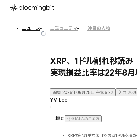
ニュース
コミュニティ
注目の人物
한국어
English
日本語
XRP、1ドル割れ秒読
実現損益比率は22年8
編集
2026年06月25日 午後6:22
入力
202
YM Lee
概要
STAT AIのご案内
XRPが心理的な節目である
1ドル
を脅か