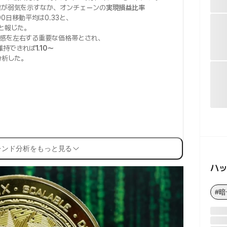
標が弱気を示すなか、オンチェーンの
実現損益比率
90日移動平均は0.33と、
たと報じた。
感を左右する重要な価格帯とされ、
維持できれば
1.10〜
分析した。
レンド分析をもっと見る
ハ
#