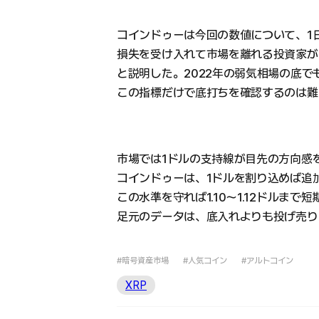
コインドゥーは今回の数値について、1
損失を受け入れて市場を離れる投資家が
と説明した。2022年の弱気相場の底
この指標だけで底打ちを確認するのは難
市場では1ドルの支持線が目先の方向感
コインドゥーは、1ドルを割り込めば追
この水準を守れば1.10〜1.12ドルま
足元のデータは、底入れよりも投げ売り
#暗号資産市場
#人気コイン
#アルトコイン
XRP