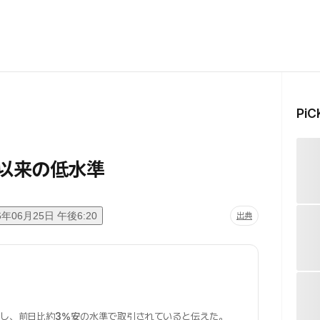
Pi
み
月以来の低水準
6年06月25日 午後6:20
出典
し、前日比約
3%安
の水準で取引されていると伝えた。