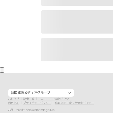
韓国経済メディアグループ
おしらせ
記者一覧
コミュニティ運営ポリシー
利用規約
プライバシーポリシー
倫理規範・青少年保護ポリシー
お問い合わせ
help@bloomingbit.io