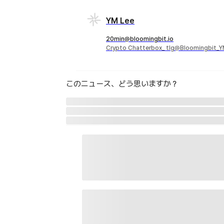
YM Lee
20min@bloomingbit.io
Crypto Chatterbox_ tlg@Bloomingbit_
このニュース、どう思いますか？