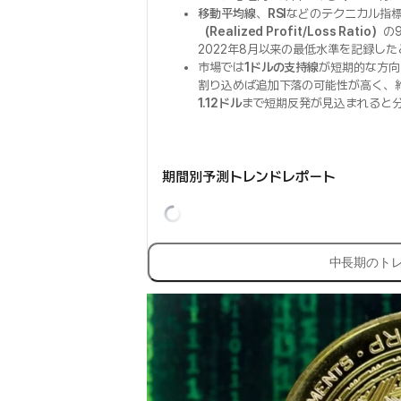
移動平均線
、
RSI
などのテクニカル指
（Realized Profit/Loss Ratio）
の
2022年8月以来の最低水準を記録し
市場では
1ドルの支持線
が短期的な方向
割り込めば追加下落の可能性が高く、
1.12ドル
まで短期反発が見込まれると
期間別予測トレンドレポート
中長期のト