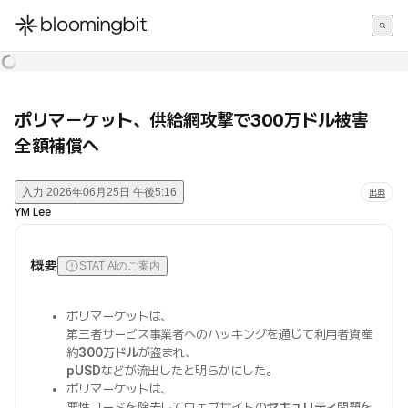
한국어
English
日本語
ポリマーケット、供給網攻撃で300万ドル被害
全額補償へ
入力
2026年06月25日 午後5:16
出典
YM Lee
概要
STAT AIのご案内
ポリマーケットは、
第三者サービス事業者へのハッキングを通じて利用者資産
約
300万ドル
が盗まれ、
pUSD
などが流出したと明らかにした。
ポリマーケットは、
悪性コードを除去してウェブサイトの
セキュリティ
問題を