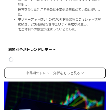
解消し、
被害を受けた利用者全員に
全額返金
を進めていると説明し
た。
ポリマーケットは5月の約
70万ドル
規模のウォレット攻撃
に続き、2カ月連続で
セキュリティ事故
が発生し、
管理体制への懸念が強まっているとした。
期間別予測トレンドレポート
中長期のトレンド分析をもっと見る