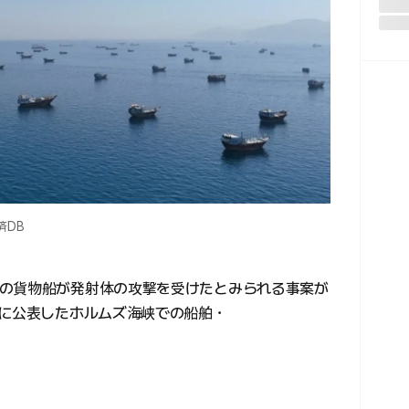
済DB
の貨物船が発射体の攻撃を受けたとみられる事案が
日に公表したホルムズ海峡での船舶・