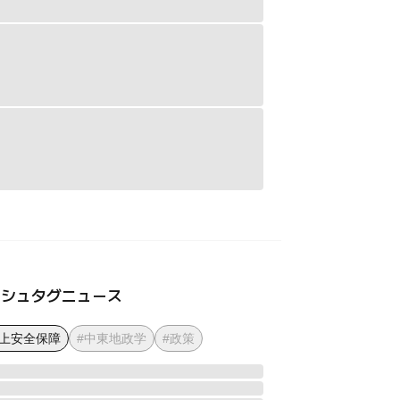
ッシュタグニュース
海上安全保障
#中東地政学
#政策