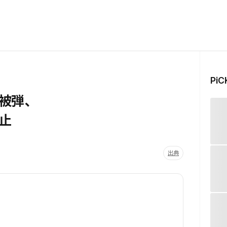
Pi
被弾、
止
出典