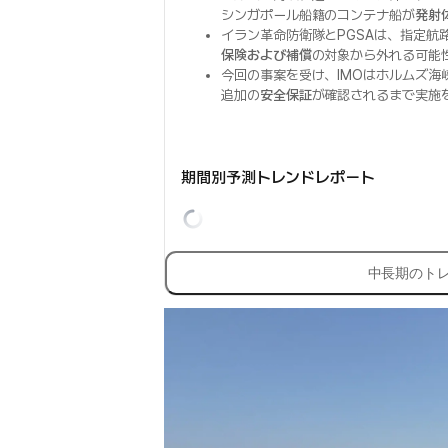
シンガポール船籍のコンテナ船が
発射
イラン革命防衛隊とPGSAは、指定航
保険および補償
の対象から外れる可能
今回の事案を受け、IMOはホルムズ海
追加の
安全保証
が確認されるまで実施
期間別予測トレンドレポート
中長期のト