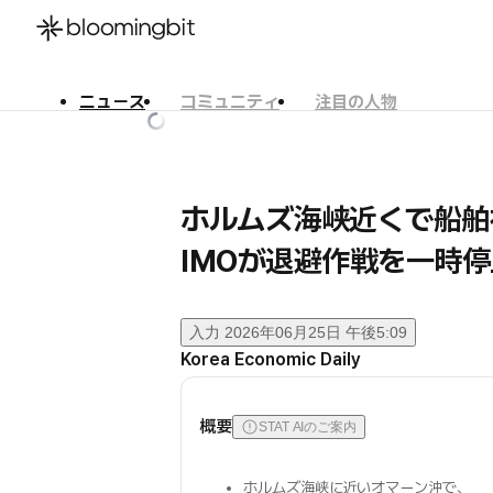
ニュース
コミュニティ
注目の人物
한국어
English
日本語
ホルムズ海峡近くで船舶
IMOが退避作戦を一時停
入力
2026年06月25日 午後5:09
Korea Economic Daily
概要
STAT AIのご案内
ホルムズ海峡に近いオマーン沖で、