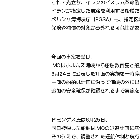
これに先立ち、イランのイスラム革命防衛
イランが指定した航路を利用する船舶だ
ペルシャ湾海峡庁（PGSA）も、指定
保険や補償の対象から外れる可能性があ
今回の事案を受け、
IMOはホルムズ海峡から船舶数百隻と船
6月24日に公表した計画の実施を一時停
一部の船舶は計画に沿って海峡の外に出
追加の安全確保が確認されるまで実施を
ドミンゲス氏は6月25日、
同日被弾した船舶はIMOの退避計画に
そのうえで、調整された運航体制と航行