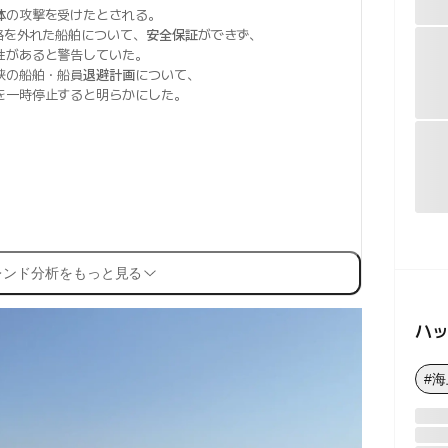
体
の攻撃を受けたとされる。
路を外れた船舶について、
安全保証
ができず、
性があると警告していた。
峡の船舶・船員
退避計画
について、
を一時停止すると明らかにした。
レンド分析をもっと見る
ハ
#