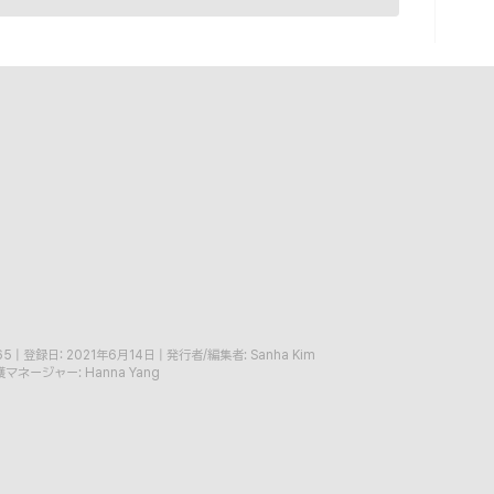
65
|
登録日: 2021年6月14日
|
発行者/編集者: Sanha Kim
マネージャー: Hanna Yang