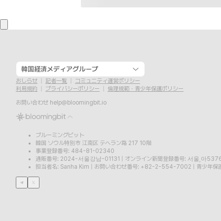
韓国経済メディアグループ
おしらせ
記者一覧
コミュニティ運営ポリシー
利用規約
プライバシーポリシー
倫理規範・青少年保護ポリシー
お問い合わせ
help@bloomingbit.io
ブルーミングビット
韓国 ソウル特別市 江南区 テヘラン路 217 10階
事業登録番号: 484-81-02340
通販番号: 2024-서울강남-01131
|
オンライン新聞登録番号: 서울,아537
担当者名: Sanha Kim
|
お問い合わせ番号: +82-2-554-7002
|
青少年保護