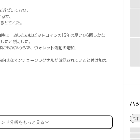
に近づいており、
するか、
るとされた。
同時に一致したのはビットコインの15年の歴史で6回しかな
示したと説明した。
移にもかかわらず、
ウォレット活動の増加
、
前向きなオンチェーンシグナルが確認されていると付け加え
ハ
#
レンド分析をもっと見る