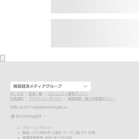
韓国経済メディアグループ
おしらせ
記者一覧
コミュニティ運営ポリシー
利用規約
プライバシーポリシー
倫理規範・青少年保護ポリシー
お問い合わせ
help@bloomingbit.io
ブルーミングビット
韓国 ソウル特別市 江南区 テヘラン路 217 10階
事業登録番号: 484-81-02340