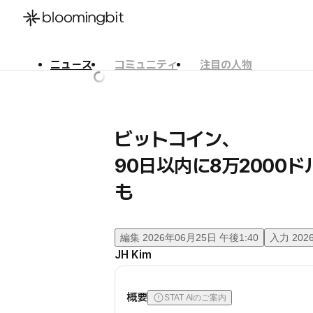
ニュース
コミュニティ
注目の人物
한국어
English
日本語
ビットコイン、
90日以内に8万2000
も
編集
2026年06月25日 午後1:40
入力
202
JH Kim
概要
STAT AIのご案内