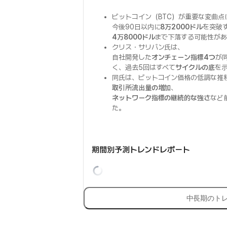
ビットコイン（BTC）が重要な変曲点
今後90日以内に
8万2000ドル
を突破
4万8000ドル
まで下落する可能性があ
クリス・サリバン氏は、
自社開発した
オンチェーン指標4つ
が
く、過去5回はすべて
サイクルの底
を
同氏は、ビットコイン価格の低調な推
取引所流出量の増加
、
ネットワーク指標の継続的な強さ
など
た。
期間別予測トレンドレポート
中長期のト