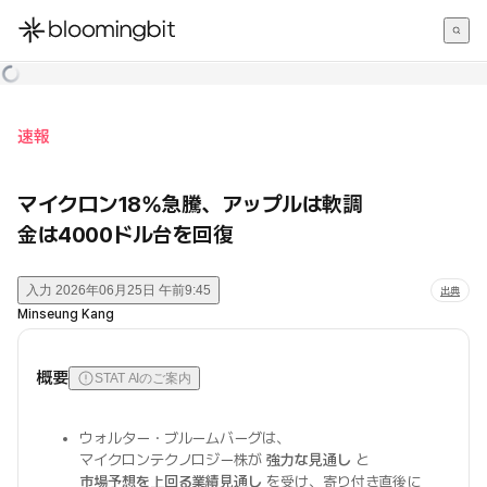
한국어
English
日本語
速報
マイクロン18%急騰、アップルは軟調
金は4000ドル台を回復
入力
2026年06月25日 午前9:45
出典
Minseung Kang
概要
STAT AIのご案内
ウォルター・ブルームバーグは、
マイクロンテクノロジー株が
強力な見通し
と
市場予想を上回る業績見通し
を受け、寄り付き直後に