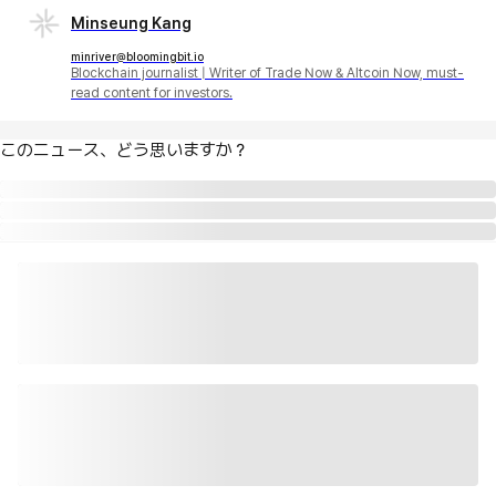
Minseung Kang
minriver@bloomingbit.io
Blockchain journalist | Writer of Trade Now & Altcoin Now, must-
read content for investors.
このニュース、どう思いますか？