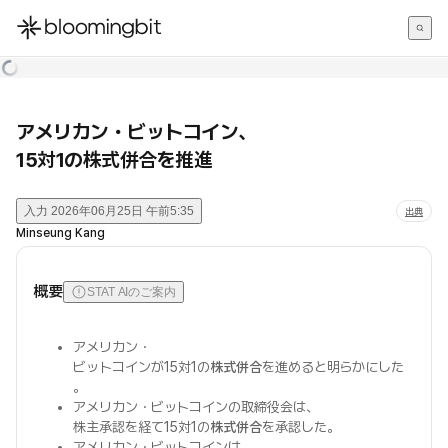
한국어
English
日本語
アメリカン・ビットコイン、
15対1の株式併合を推進
入力
2026年06月25日 午前5:35
出典
Minseung Kang
概要
STAT AIのご案内
アメリカン・
ビットコインが15対1の
株式併合
を進めると明らかにした
。
アメリカン・ビットコインの取締役会は、
株主承認を経て15対1の
株式併合
を承認した。
アメリカン・ビットコインは、