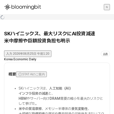
한국어
English
日本語
SKハイニックス、最大リスクにAI投資減速
米中摩擦や巨額投資負担も明示
入力
2026年06月25日 午前1:20
出典
Korea Economic Daily
概要
STAT AIのご案内
SKハイニックスは、
人工知能（AI）
インフラ投資の減速
と、
HBM
やサーバー向け
DRAM
需要の縮小を最大のリスクと
して挙げた。
米中の貿易摩擦
、メモリー半導体の
景気変動性
、
大規模な
設備投資
の遅延や費用超過の可能性を主なリスク