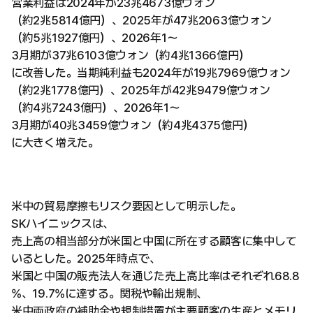
営業利益は2024年が23兆4673億ウォン
（約2兆5814億円）、2025年が47兆2063億ウォン
（約5兆1927億円）、2026年1〜
3月期が37兆6103億ウォン（約4兆1366億円）
に改善した。当期純利益も2024年が19兆7969億ウォン
（約2兆1778億円）、2025年が42兆9479億ウォン
（約4兆7243億円）、2026年1〜
3月期が40兆3459億ウォン（約4兆4375億円）
に大きく増えた。
米中の貿易摩擦もリスク要因として明示した。
SKハイニックスは、
売上高の相当部分が米国と中国に所在する顧客に集中して
いるとした。2025年時点で、
米国と中国の販売法人を通じた売上高比率はそれぞれ68.8
%、19.7%に達する。関税や輸出規制、
米中両政府の補助金や規制措置が主要顧客の生産とメモリ