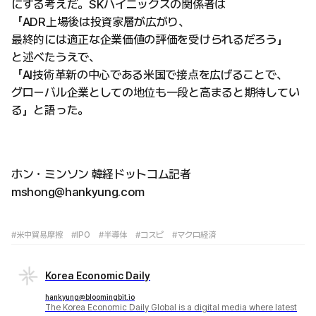
にする考えだ。SKハイニックスの関係者は
「ADR上場後は投資家層が広がり、
最終的には適正な企業価値の評価を受けられるだろう」
と述べたうえで、
「AI技術革新の中心である米国で接点を広げることで、
グローバル企業としての地位も一段と高まると期待してい
る」と語った。
ホン・ミンソン 韓経ドットコム記者
mshong@hankyung.com
#米中貿易摩擦
#IPO
#半導体
#コスピ
#マクロ経済
Korea Economic Daily
hankyung@bloomingbit.io
The Korea Economic Daily Global is a digital media where latest