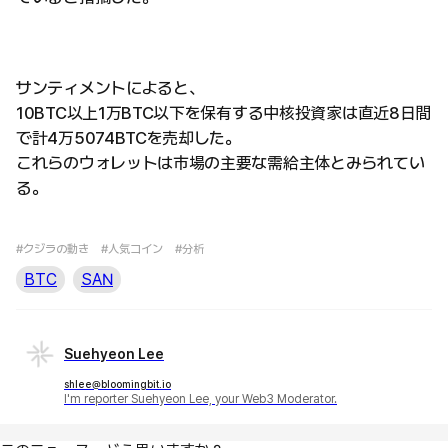
サンティメントによると、
10BTC以上1万BTC以下を保有する中核投資家は直近8日間
で計4万5074BTCを売却した。
これらのウォレットは市場の主要な需給主体とみられてい
る。
#クジラの動き
#人気コイン
#分析
BTC
SAN
Suehyeon Lee
shlee@bloomingbit.io
I'm reporter Suehyeon Lee, your Web3 Moderator.