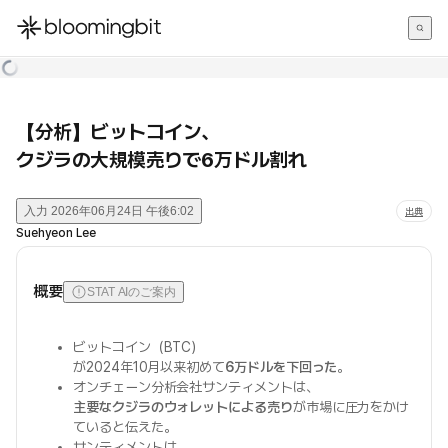
한국어
English
日本語
【分析】ビットコイン、
クジラの大規模売りで6万ドル割れ
入力
2026年06月24日 午後6:02
出典
Suehyeon Lee
概要
STAT AIのご案内
ビットコイン（BTC）
が2024年10月以来初めて
6万ドルを下回った
。
オンチェーン分析会社サンティメントは、
主要なクジラのウォレットによる売り
が市場に圧力をかけ
ていると伝えた。
サンティメントは、