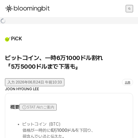
한국어
English
日本語
PiCK
ビットコイン、一時6万1000ドル割れ
「5万5000ドルまで下落も」
入力
2026年06月24日 午前10:33
出典
JOON HYOUNG LEE
概要
STAT AIのご案内
ビットコイン（BTC）
価格が一時的に
6万1000ドル
を下回り、
弱含んでいると伝えた。