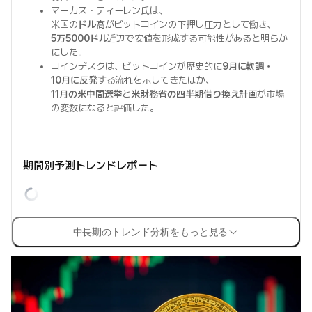
マーカス・ティーレン氏は、
米国の
ドル高
がビットコインの下押し圧力として働き、
5万5000ドル
近辺で安値を形成する可能性があると明らか
にした。
コインデスクは、ビットコインが歴史的に
9月に軟調・
10月に反発
する流れを示してきたほか、
11月の米中間選挙
と
米財務省の四半期借り換え計画
が市場
の変数になると評価した。
期間別予測トレンドレポート
中長期のトレンド分析をもっと見る