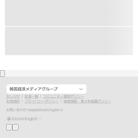
韓国経済メディアグループ
おしらせ
記者一覧
コミュニティ運営ポリシー
利用規約
プライバシーポリシー
倫理規範・青少年保護ポリシー
お問い合わせ
help@bloomingbit.io