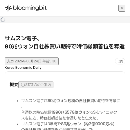
한국어
English
日本語
サムスン電子、
90兆ウォン自社株買い期待で時価総額首位を奪還
入力
2026年06月24日 午前5:30
出典
Korea Economic Daily
概要
STAT AIのご案内
サムスン電子が
90兆ウォン規模の自社株買い
期待を背景に
、
普通株の時価総額
1990兆6578億ウォン
でSKハイニック
スを抜き、時価総額首位を奪還したと伝えた。
サムスン電子は3年間で
89兆ウォン（約2億9000万株）
の自社株買い計画
を近く発表する見通しで、