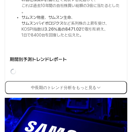
これは過去10年間の自社株買い総額の3倍に当たるとした
。
サムスン物産
、
サムスン生命
、
サムスンバイオロジクス
など系列株の上昇を受け、
KOSPI指数は
3.26%高の8471.02
で取引を終え、
1日で8400台を回復したと伝えた。
期間別予測トレンドレポート
中長期のトレンド分析をもっと見る