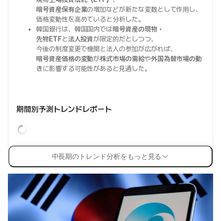
暗号資産保有企業
の増加などが新たな変数として作用し、
価格変動性を高めていると分析した。
韓国銀行は、韓国国内では
暗号資産の現物・
先物ETF
と
法人投資
が限定的だとしつつ、
今後の制度変更で機関と法人の参加が広がれば、
暗号資産価格の変動
が
株式市場の需給
や
外国為替市場の動
き
に影響する可能性があると見通した。
期間別予測トレンドレポート
中長期のトレンド分析をもっと見る