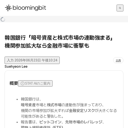
한국어
English
日本語
韓国銀行「暗号資産と株式市場の連動強まる」
機関参加拡大なら金融市場に衝撃も
入力
2026年06月23日 午後10:24
出典
Suehyeon Lee
概要
STAT AIのご案内
韓国銀行は、
暗号資産
市場と
株式市場
の連動性が強まっており、
機関の市場参加が拡大すれば
金融安定リスク
が大きくなる
可能性があると警告した。
報告書は、
ビットコイン
、
先物市場のレバレッジ
、
現物上場投資信託（ETF）
、