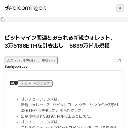
한국어
English
日本語
ビットマイン関連とみられる新規ウォレット、
3万5138ETHを引き出し 5839万ドル規模
入力
2026年06月23日 午後9:02
出典
Suehyeon Lee
概要
STAT AIのご案内
オンチェーンレンズは、
新規ウォレット2つが
ビットゴー
と
クラーケン
から計3万51
38
ETH
を引き出したと明らかにした。
出金規模は約
5839万ドル
に上ると伝えた。
オンチェーンレンズは、
これらのウォレットが
ビットマイン
と関連している可能性