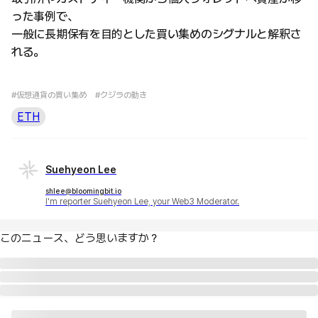
った事例で、
一般に長期保有を目的とした買い集めのシグナルと解釈さ
れる。
#仮想通貨の買い集め
#クジラの動き
ETH
Suehyeon Lee
shlee@bloomingbit.io
I'm reporter Suehyeon Lee, your Web3 Moderator.
このニュース、どう思いますか？