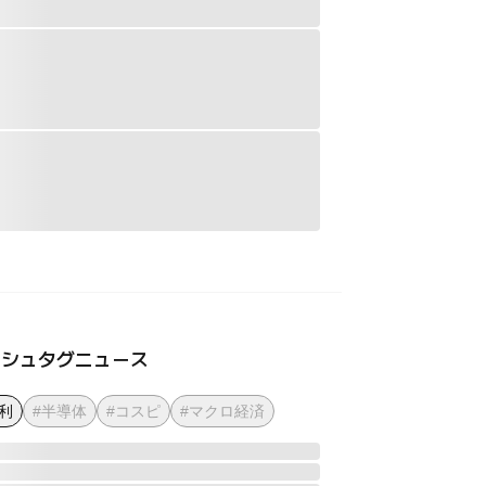
ッシュタグニュース
利
#半導体
#コスピ
#マクロ経済