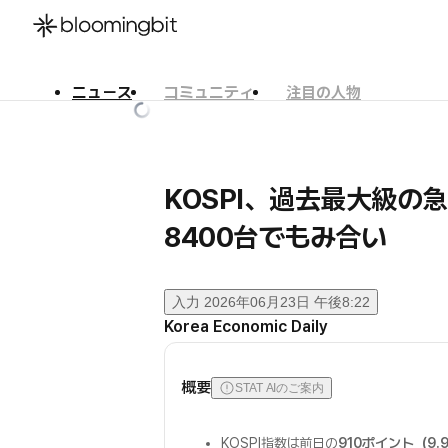
ニュース
コミュニティ
注目の人物
한국어
English
日本語
KOSPI、過去最大級
8400台でもみ合い
入力
2026年06月23日 午後8:22
Korea Economic Daily
概要
STAT AIのご案内
KOSPI指数は前日の
910ポイント（9.