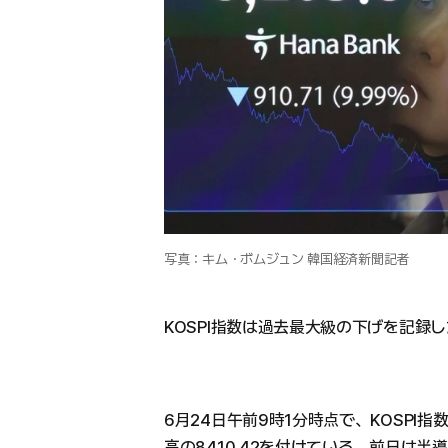
写真：キム・ボムジュン 韓国経済新聞記者
KOSPI指数は過去最大級の下げを記録
6月24日午前9時1分時点で、KOSPI指数
高の8410.42を付けている。前日は半