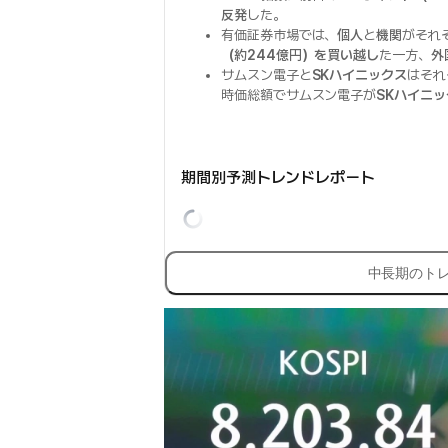
反発
した。
有価証券市場では、
個人
と
機関
がそれ
（約244億円）を買い越し
た一方、
外
サムスン電子と
SKハイニックス
はそれ
時価総額でサムスン電子が
SKハイニッ
期間別予測トレンドレポート
中長期のト