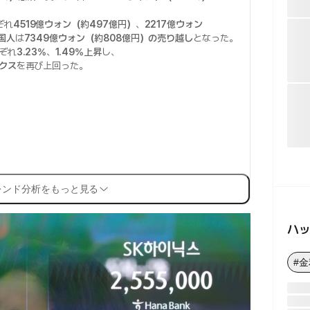
ぞれ
4519億ウォン（約497億円）
、
2217億ウォン
国人
は
7349億ウォン（約808億円）の売り越し
となった。
ぞれ
3.23%
、
1.49%上昇
し、
クス
を再び上回った。
レンド分析をもっと見る
ハ
#金