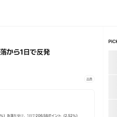
Pi
の急落から1日で反発
出典
9%）急落
を受け、1日で
206.58ポイント（2.52%）