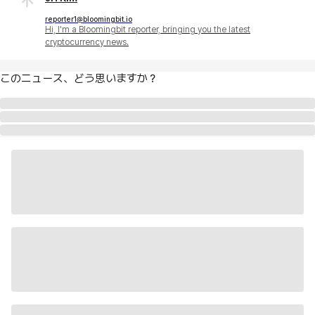
reporter1@bloomingbit.io
Hi, I'm a Bloomingbit reporter, bringing you the latest
cryptocurrency news.
このニュース、どう思いますか？