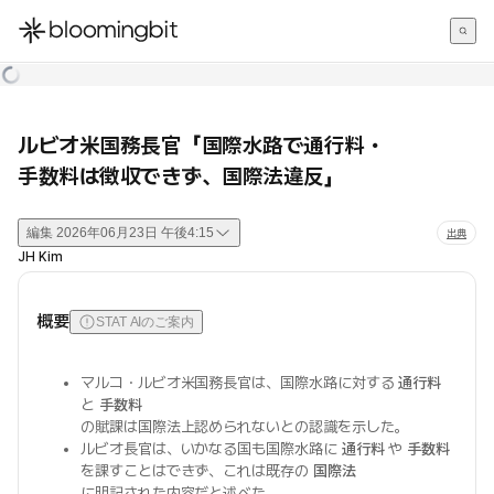
한국어
English
日本語
ルビオ米国務長官「国際水路で通行料・
手数料は徴収できず、国際法違反」
編集
2026年06月23日 午後4:15
出典
JH Kim
概要
STAT AIのご案内
マルコ・ルビオ米国務長官は、国際水路に対する
通行料
と
手数料
の賦課は国際法上認められないとの認識を示した。
ルビオ長官は、いかなる国も国際水路に
通行料
や
手数料
を課すことはできず、これは既存の
国際法
に明記された内容だと述べた。