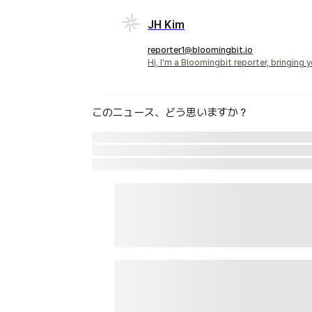
JH Kim
reporter1@bloomingbit.io
Hi, I'm a Bloomingbit reporter, bringing
このニュース、どう思いますか？