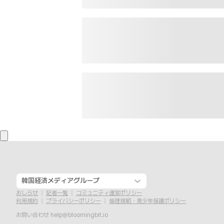
韓国経済メディアグループ
おしらせ
記者一覧
コミュニティ運営ポリシー
利用規約
プライバシーポリシー
倫理規範・青少年保護ポリシー
お問い合わせ
help@bloomingbit.io