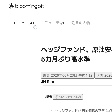
ニュース
コミュニティ
注目の人物
한국어
English
日本語
ヘッジファンド、原油
5カ月ぶり高水準
編集
2026年06月23日 午後4:12
入力
202
JH Kim
概要
STAT AIのご案内
ヘッジファンドが
原油価格の下落
に賭