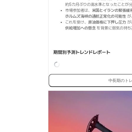
約5カ月ぶりの高水準となったことが
市場参加者は、
米国とイランの緊張緩
ホルムズ海峡の通航正常化の可能性
が
これを受け、
原油価格に下押し圧力
が
供給増加への懸念
を背景に弱気の持ち
期間別予測トレンドレポート
中長期のト