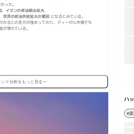
分かった。
和
、
イランの原油輸出拡大
、
、
世界の原油供給拡大の要因
になるとみている。
かかるとの見方が強まっており、ディーゼル市場でも
高が増えている。
レンド分析をもっと見る
ハ
#