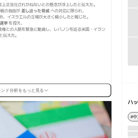
実上正当化されかねないとの懸念が浮上したと伝えた。
作戦の自由が
差し迫った脅威
への対応に限られ、
め、イスラエルの立場が大きく縮小したと報じた。
選挙
を控え、
政権との人脈を緊急に動員し、レバノンを巡る米国・イラン
と伝えた。
レンド分析をもっと見る
ハ
#