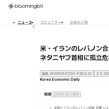
ニュース
コミュニティ
注目の人物
한국어
English
日本語
米・イランのレバノン
ネタニヤフ首相に孤立危
編集
2026年06月23日 午前12:01
入力
20
Korea Economic Daily
概要
STAT AIのご案内
米国とイランのレバノン終戦
合意
によ