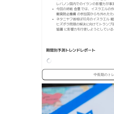
レバノン国内でのイランの影響力が事
今回の終戦
合意
では、イスラエルの
衝突防止機構
の参加国からも外れたた
ネタニヤフ首相は10月のイスラエル
総
ヒズボラ問題の解決に向けてトランプ
協議
に影響力を行使しようとしている
期間別予測トレンドレポート
中長期のト