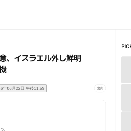
Pi
合意、イスラエル外し鮮明
機
26年06月22日 午後11:59
出典
り、