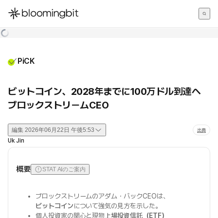
한국어
English
日本語
PiCK
ビットコイン、2028年までに100万ドル到達へ
ブロックストリームCEO
編集
2026年06月22日 午後5:53
出典
Uk Jin
概要
STAT AIのご案内
ブロックストリームのアダム・バックCEOは、
ビットコイン
について強気の見方を示した。
個人投資家の関心と現物
上場投資信託（ETF）