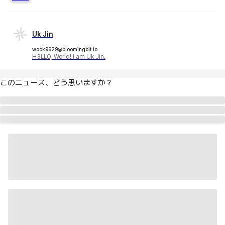
Uk Jin
wook9629@bloomingbit.io
H3LLO, World! I am Uk Jin.
このニュース、どう思いますか？