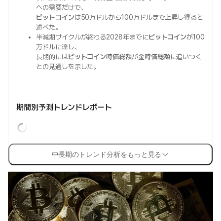
への需要だけで、
ビットコイン
は50万ドルから100万ドルまで上昇し得ると
述べた。
半減期サイクルが終わる2028年までに
ビットコイン
が100
万ドルに達し、
長期的には
ビットコイン時価総額
が
金時価総額
に追いつく
との見通しを示した。
期間別予測トレンドレポート
中長期のトレンド分析をもっと見る