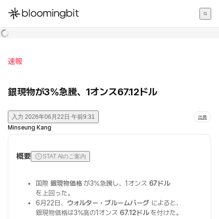
한국어
English
日本語
速報
銀現物が3%急騰、1オンス67.12ドル
入力
2026年06月22日 午前9:31
出典
Minseung Kang
概要
STAT AIのご案内
国際
銀現物価格
が3%急騰し、1オンス
67ドル
を上回った。
6月22日、
ウォルター・ブルームバーグ
によると、
銀現物価格は3%高の1オンス
67.12ドル
を付けた。