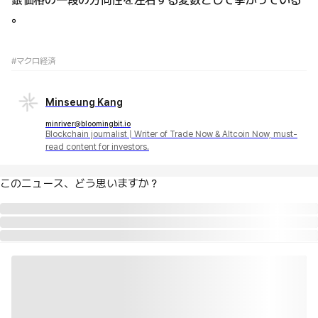
銀価格の一段の方向性を左右する変数として挙がっている
。
#マクロ経済
Minseung Kang
minriver@bloomingbit.io
Blockchain journalist | Writer of Trade Now & Altcoin Now, must-
read content for investors.
このニュース、どう思いますか？